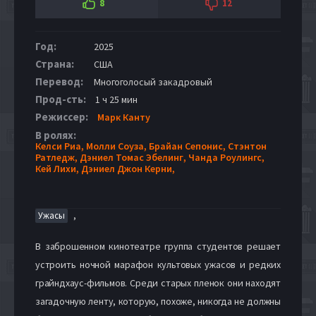
8
12
Год:
2025
Страна:
США
Перевод:
Многоголосый закадровый
Прод-сть:
1 ч 25 мин
Режиссер:
Марк Канту
В ролях:
Келси Риа,
Молли Соуза,
Брайан Сепонис,
Стэнтон
Ратледж,
Дэниел Томас Эбелинг,
Чанда Роулингс,
Кей Лихи,
Дэниел Джон Керни,
,
Ужасы
В заброшенном кинотеатре группа студентов решает
устроить ночной марафон культовых ужасов и редких
грайндхаус-фильмов. Среди старых пленок они находят
загадочную ленту, которую, похоже, никогда не должны