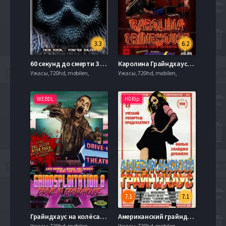
3.3
6.2
60 секунд до смерти 3 (2017)
Каролина Грайндхаус: Ужасы округа Андерсон (2019)
Ужасы, 720hd, mobilen,
Ужасы, 720hd, mobilen,
WEBDL
HDRip
7.1
7.1
Грайндхаус на колёсах (2018)
Американский грайндхаус (2010)
Ужасы, 720hd, mobilen,
Ужасы, 720hd, mobilen,