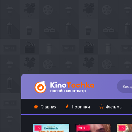
Главная
Новинки
Фильмы
TS
WEBDL
TS