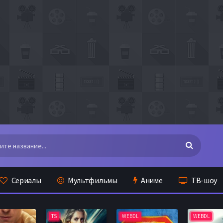
Сериалы
Мультфильмы
Аниме
ТВ-шоу
TS
WEBDL
WEBDL