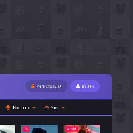
Регистрация
Войти
Наш топ
Еще
TS
WEBDL
TS