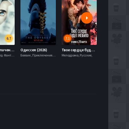
6.7
7.1
День разоблачения (2026)
Одиссея (2026)
Твое сердце будет разбито (2026)
Моана (2026)
Драма, Триллер, Фантастика,
Боевик , Приключения, Фэнтези,
Мелодрама, Русские,