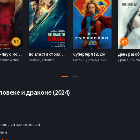
8.2
6.3
Человек-паук: Новый день (2026)
Во власти страха (2026)
Супергерл (2026)
Боевик , Приключения, Фантастика, Фэнтези,
Боевик , Триллер,
Боевик , Драма, Приключения, Фантастика,
ловеке и драконе (2024)
голосый закадровый
 мин
 Zi-Li