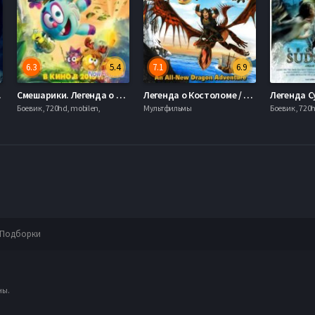
6.3
5.4
7.1
6.9
2015
Смешарики. Легенда о золотом драконе (2016)
Легенда о Костоломе / Легенда о Костяном Драконе / Легенда о Костобое (2010)
Боевик , 720hd, mobilen,
Мультфильмы
Боевик , 720
Подборки
ны.