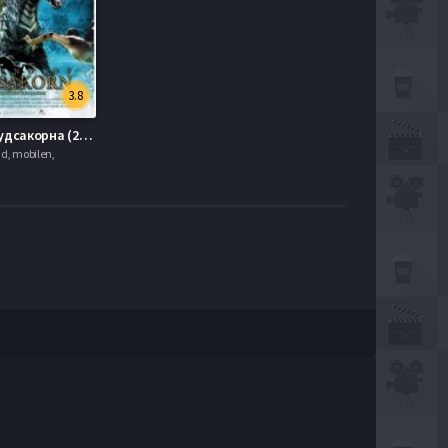
3.8
Легенда Судсакорна (2006)
hd, mobilen,