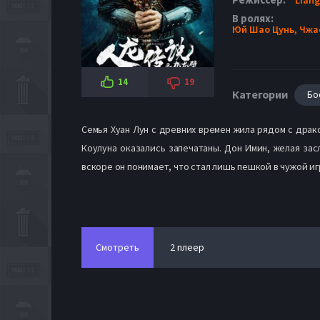
В ролях:
Юй Шао Цунь,
Чжа
14
19
Категории
Бо
Семья Хуан Лун с древних времен жила рядом с драко
Коулуна оказались запечатаны. Дон Имин, желая зас
вскоре он понимает, что стал лишь пешкой в чужой иг
Смотреть
2 плеер