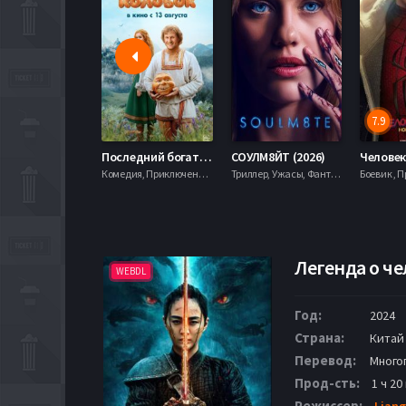
7.9
Последний богатырь. Колобок (2026)
СОУЛМ8ЙТ (2026)
Комедия, Приключения, Фэнтези,
Триллер, Ужасы, Фантастика,
Легенда о че
WEBDL
Год:
2024
Страна:
Китай
Перевод:
Много
Прод-сть:
1 ч 20
Режиссер:
Liang