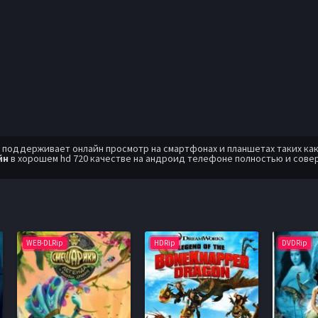
оддерживает онлайн просмотр на смартфонах и планшетах таких как: A
йн
в хорошем hd 720 качестве на андроид телефоне полностью и сове
WEB-DLRip
HDRip
DVDRip