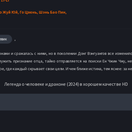
о Жуй Юй,
Го Цзюнь,
Шэнь Бао Пин,
,
евик
нами и сражалась с ними, но в поколении Донг Вэнгуангов все изменил
лужить признание отца, тайно отправляется на поиски Ен Чжин Чжу, не
ре, где каждый скрывает свои цели. И чем ближе истина, тем яснее: за н
Легенда о человеке и драконе (2024) в хорошем качестве HD