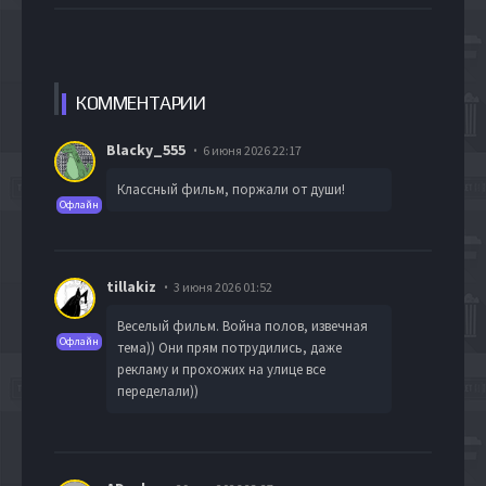
КОММЕН
ТАРИИ
Blacky_555
6 июня 2026 22:17
Классный фильм, поржали от души!
Офлайн
tillakiz
3 июня 2026 01:52
Веселый фильм. Война полов, извечная
Офлайн
тема)) Они прям потрудились, даже
рекламу и прохожих на улице все
переделали))