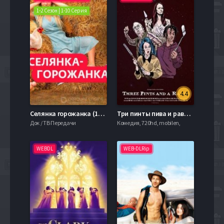
1-2 Сезон | 1-10 Серия
4.4
Селянка горожанка (1-2 Сезон)
Три пинты пива и раввин (2021)
Док / ТВ Передачи
Комедия, 720hd, mobilen,
WEBDL
WEB-DLRip