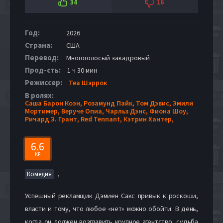
34
16
Год:
2026
Страна:
США
Перевод:
Многоголосый закадровый
Прод-сть:
1 ч 30 мин
Режиссер:
Теа Шэррок
В ролях:
Саша Барон Коэн,
Розамунд Пайк,
Том Дэвис,
Эмили
Мортимер,
Веруче Опиа,
Чарльз Дэнс,
Фиона Шоу,
Ричард Э. Грант,
Red Tennant,
Кэтрин Хантер,
6.6
KP
,
Комедия
Успешный рекламщик Дэмиен Сакс привык к роскоши,
власти и тому, что любое «нет» можно обойти. В день,
когда он должен возглавить крупное агентство, судьба