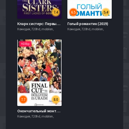
7.4
6.5
5.4
Кларк систерс: Первые дамы в христианском чарте (2020)
Голый романтик (2019)
Комедия, 720hd, mobilen,
Комедия, 720hd, mobilen,
HDRip
7.7
8.0
Окончательный монтаж – дамы и господа! (2012)
Комедия, 720hd, mobilen,