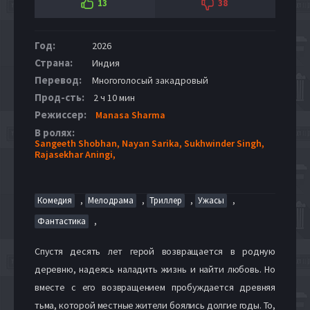
13
38
Год:
2026
Страна:
Индия
Перевод:
Многоголосый закадровый
Прод-сть:
2 ч 10 мин
Режиссер:
Manasa Sharma
В ролях:
Sangeeth Shobhan,
Nayan Sarika,
Sukhwinder Singh,
Rajasekhar Aningi,
,
,
,
,
Комедия
Мелодрама
Триллер
Ужасы
,
Фантастика
Спустя десять лет герой возвращается в родную
деревню, надеясь наладить жизнь и найти любовь. Но
вместе с его возвращением пробуждается древняя
тьма, которой местные жители боялись долгие годы. То,