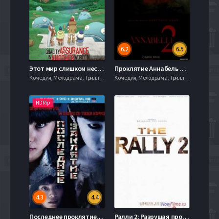
6.2
6.5
Этот мир слишком несовершенен (2024)
Проклятие Аннабель 2: Зарождение зла (2017)
Комедия, Мелодрама, Триллер, Ужасы, Фантастика, 720hd, mobilen,
Комедия, Мелодрама, Триллер, Ужасы, Фантастика, 720hd, mobilen,
HDRip
4.3
4.4
Последнее проклятие / Джу-Он: Последнее проклятие (2015)
Ралли 2: Разрушая проклятие (2013)