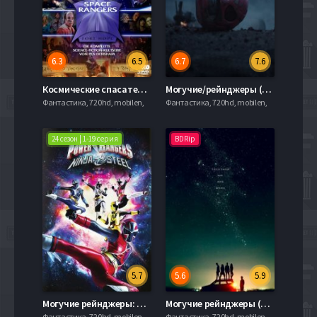
6.3
6.5
6.7
7.6
Космические спасатели (1993)
Могучие/рейнджеры (2015)
Фантастика, 720hd, mobilen,
Фантастика, 720hd, mobilen,
24 сезон | 1-19 серия
BDRip
5.7
5.6
5.9
Могучие рейнджеры: Ниндзя Сталь (2017) 24 сезон
Могучие рейнджеры (2017)
Фантастика, 720hd, mobilen,
Фантастика, 720hd, mobilen,