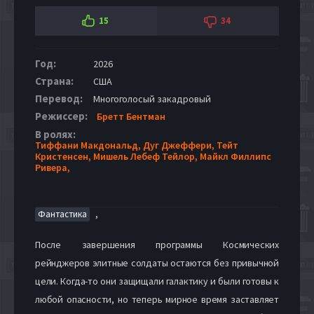
15
34
Год:
2026
Страна:
США
Перевод:
Многоголосый закадровый
Режиссер:
Бретт Бентман
В ролях:
Тиффани Макдональд,
Дуг Джеффери,
Тейт
Кристенсен,
Мишель Лебеф Тейлор,
Майкл Филлипс
Ривера,
,
Фантастика
После завершения программы Космических
рейнджеров элитные солдаты остаются без привычной
цели. Когда-то они защищали галактику и были готовы к
любой опасности, но теперь мирное время заставляет