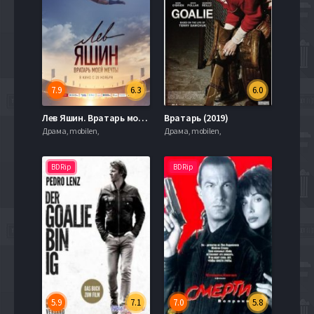
7.9
6.3
6.0
Лев Яшин. Вратарь моей мечты (2019)
Вратарь (2019)
Драма, mobilen,
Драма, mobilen,
BDRip
BDRip
5.9
7.1
7.0
5.8