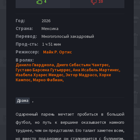
4
20
Год:
2026
Страна:
Мексика
Перевод:
Многоголосый закадровый
Прод-сть:
1 ч 51 мин
Режиссер:
Майк Р. Ортис
В ролях:
Данило Гвардиола,
Диего Себастьян Чантрес,
Густаво Барсена Гутьеррес,
Ана Исабель Мартинес,
Изабела Хуарес Мендес,
Эктор Мадрасо,
Хорхе
Кампос,
Марко Фабиан,
,
Драма
Одаренный парень мечтает пробиться в большой
футбол, но путь к вершине оказывается намного
труднее, чем он представлял. Его талант заметен всем,
но вместо поддержки он сталкивается с буллингом,