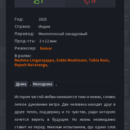
2
18
Год:
2025
Страна:
Индия
Перевод:
Многоголосый закадровый
Прод-сть:
2 ч 12 мин
Режиссер:
Kumar
В ролях:
Reshma Lingarajappa,
Siddu Moolimani,
Tabla Nani,
Rajesh Nataranga,
,
,
Драма
Мелодрама
История чистой любви начинается тихо и нежно, словно
легкое дуновение ветра. Два человека находят друг в
друге тепло, поддержку и то чувство, ради которого
хочется верить в будущее. Но жизнь неожиданно
ставит их перед тяжелым испытанием, где одних слов