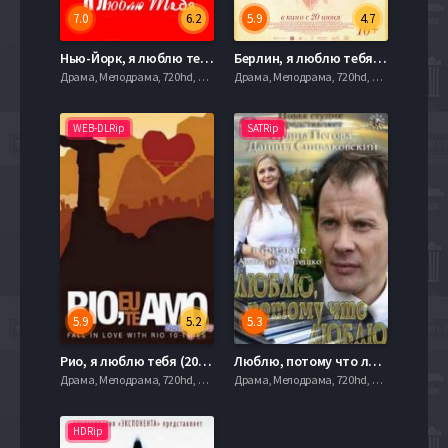
7.0
6.2
5.9
4.7
Нью-Йорк, я люблю тебя (2008)
Берлин, я люблю тебя (2019)
Драма, Мелодрама, 720hd, mobilen,
Драма, Мелодрама, 720hd, mobilen,
WEB-DLRip
SATRip
5.9
5.2
5.3
Рио, я люблю тебя (2014)
Люблю, потому что люблю (2012)
Драма, Мелодрама, 720hd, mobilen,
Драма, Мелодрама, 720hd, mobilen,
HDRip