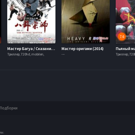
7.6
Мастер Багуа / Сказание о наставнике Ба-гуа / Мастер кунг-фу (2012)
Мастер оригами (2014)
Триллер, 720hd, mobilen,
---
Триллер, 720
Подборки
ны.