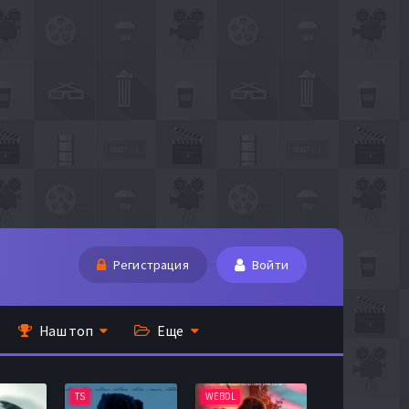
Регистрация
Войти
Наш топ
Еще
TS
WEBDL
TS