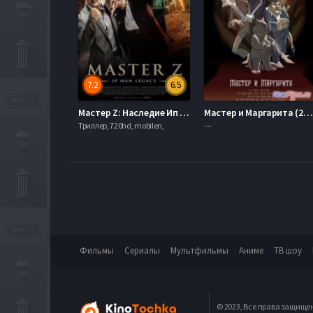
7.2
6.5
Мастер Z: Наследие Ип Мана (2018)
Мастер и Маргарита (2015)
Триллер, 720hd, mobilen,
---
Фильмы
Сериалы
Мультфильмы
Аниме
ТВ шоу
© 2023, Все права защище