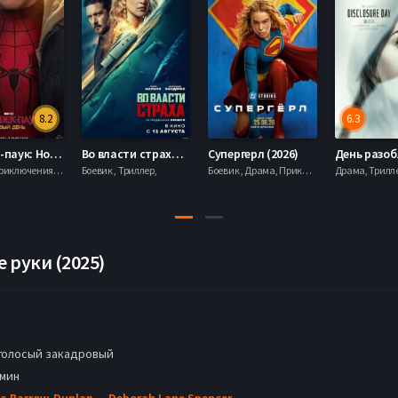
8.2
6.3
Человек-паук: Новый день (2026)
Во власти страха (2026)
Супергерл (2026)
Боевик , Приключения, Фантастика, Фэнтези,
Боевик , Триллер,
Боевик , Драма, Приключения, Фантастика,
е руки (2025)
голосый закадровый
 мин
a Barrow-Dunlap
,
Deborah Lane Spencer