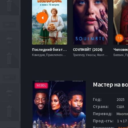
7.9
Последний богатырь. Колобок (2026)
СОУЛМ8ЙТ (2026)
Комедия, Приключения, Фэнтези,
Триллер, Ужасы, Фантастика,
Мастер на вс
WEBDL
Год:
2025
Страна:
США
Перевод:
Много
Прод-сть:
1 ч 17
Режиссер:
Angel