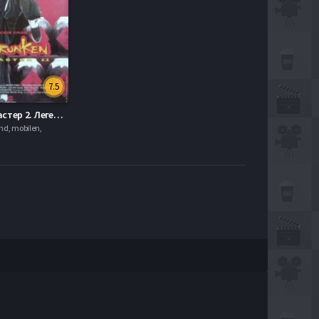
7.5
Пьяный мастер 2. Легенда о пьяном мастере (1994)
hd, mobilen,