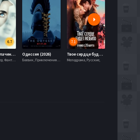
6.7
7.1
День разоблачения (2026)
Одиссея (2026)
Твое сердце будет разбито (2026)
Моана (2026)
Драма, Триллер, Фантастика,
Боевик , Приключения, Фэнтези,
Мелодрама, Русские,