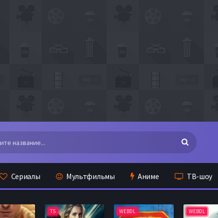
Сериалы
Мультфильмы
Аниме
ТВ-шоу
TS
WEBDL
WEBDL