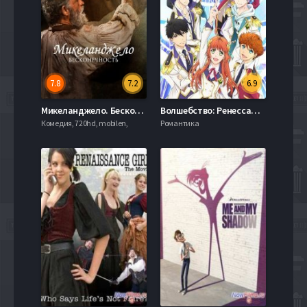
7.8
7.2
6.9
Микеланджело. Бесконечность (2019)
Волшебство: Ренессанс / Магия-кюн: Ренессанс / Очарование Ренессанса (2016)
Комедия, 720hd, mobilen,
Романтика