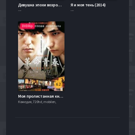
Девушка эпохи возрождения (2016)
Я и моя тень (2014)
---
---
DVDRip
6.2
Моя пролистанная книга / Моя последняя страница (2011)
Комедия, 720hd, mobilen,