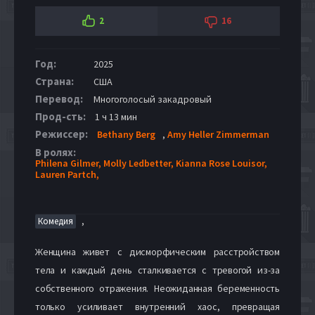
2
16
Год:
2025
Страна:
США
Перевод:
Многоголосый закадровый
Прод-сть:
1 ч 13 мин
Режиссер:
Bethany Berg
,
Amy Heller Zimmerman
В ролях:
Philena Gilmer,
Molly Ledbetter,
Kianna Rose Louisor,
Lauren Partch,
,
Комедия
Женщина живет с дисморфическим расстройством
тела и каждый день сталкивается с тревогой из-за
собственного отражения. Неожиданная беременность
только усиливает внутренний хаос, превращая