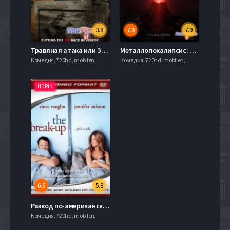
3.8
7.8
7.9
Травяная атака или Зомби-чай (2011)
Металлопокалипсис: Реквием Роковой Звезды (2013)
Комедия, 720hd, mobilen,
Комедия, 720hd, mobilen,
HDRip
6.6
5.8
Развод по-американски (2006)
Комедия, 720hd, mobilen,