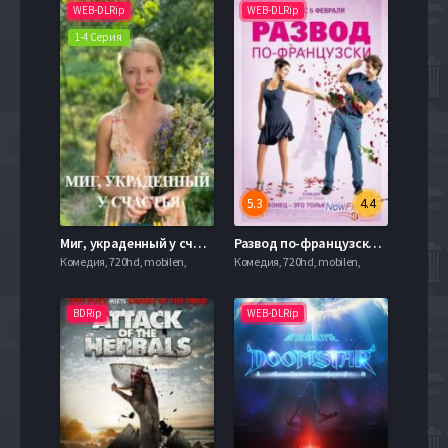
WEB-DLRip
WEB-DLRip
1-4 Серия
5.3
4.4
Миг, украденный у счастья (2020)
Развод по-французски (2014)
Комедия, 720hd, mobilen,
Комедия, 720hd, mobilen,
BDRip
WEB-DLRip