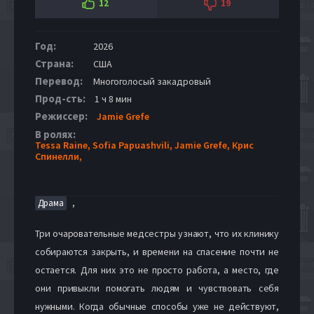
12
19
Год:
2026
Страна:
США
Перевод:
Многоголосый закадровый
Прод-сть:
1 ч 8 мин
Режиссер:
Jamie Grefe
В ролях:
Tessa Raine,
Sofia Papuashvili,
Jamie Grefe,
Крис
Спинелли,
,
Драма
Три очаровательные медсестры узнают, что их клинику
собираются закрыть, и времени на спасение почти не
остается. Для них это не просто работа, а место, где
они привыкли помогать людям и чувствовать себя
нужными. Когда обычные способы уже не действуют,