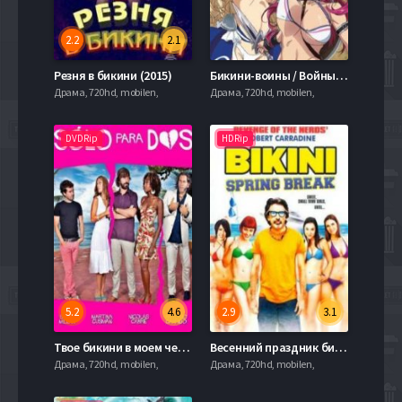
2.2
2.1
Резня в бикини (2015)
Бикини-воины / Войны бикини / Воины в бикини (2015)
Драма, 720hd, mobilen,
Драма, 720hd, mobilen,
DVDRip
HDRip
5.2
4.6
2.9
3.1
Твое бикини в моем чемодане (2013)
Весенний праздник бикини (2012)
Драма, 720hd, mobilen,
Драма, 720hd, mobilen,