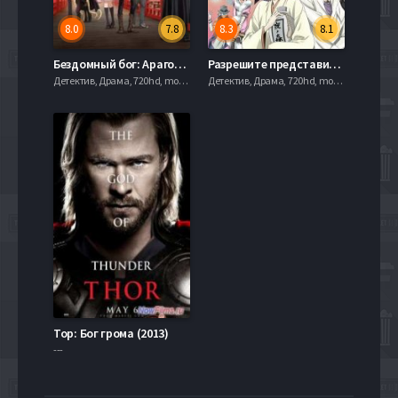
8.0
7.8
8.3
8.1
Бездомный бог: Арагото / Бездомный Бог (1-2 Сезон) (2014-2015)
Разрешите представиться - Бог / Очень приятно, Бог (1-2 Сезон)
Детектив, Драма, 720hd, mobilen,
Детектив, Драма, 720hd, mobilen,
Тор: Бог грома (2013)
---