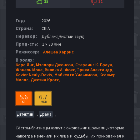
15
31
Год:
2026
Страна:
США
Перевод:
Дубляж [Чистый звук]
Прод-сть:
1 ч 39 мин
Режиссер:
Алешеа Харрис
В ролях:
Кара Янг,
Мэллори Джонсон,
Стерлинг К. Браун,
Жанель Моне,
Вивика А. Фокс,
Эрика Александр,
Xavier Nealy-Davis,
Майкелти Уильямсон,
Ксавьер
Миллс,
Джозиа Кросс,
5.6
6.7
KP
IMDB
,
,
Детектив
Драма
Сёстры-близнецы живут с ожоговыми шрамами, которые
навсегда изменили их лица и судьбы. Их прикованная к