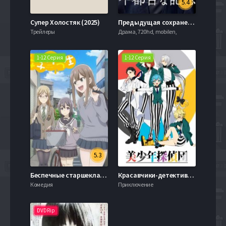
5.4
Супер Холостяк (2025)
Предыдущая сохраненная версия (2024)
Трейлеры
Драма, 720hd, mobilen,
1-12 Серия
1-12 Серия
5.3
Беспечные старшеклассницы (2019)
Красавчики-детективы (2021)
Комедия
Приключение
DVDRip