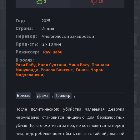
3
20
Год:
2025
Страна:
Индия
Перевод:
Многоголосый закадровый
Прод-сть:
2 ч 10 мин
Режиссер:
Ravi Babu
В ролях:
Рави Бабу,
Иная Султана,
Мина Васу,
Пранави
Мануконда,
Ронсон Винсент,
Таниш,
Чаран
Мадхаванени,
,
,
,
Боевик
Драма
Триллер
После политического убийства маленькая девочка
неожиданно становится мишенью для безжалостных
убийц. Те, кто охотится за ней, не остановятся ни перед
чем, ведь ребёнок может быть связан с тайной, опасной