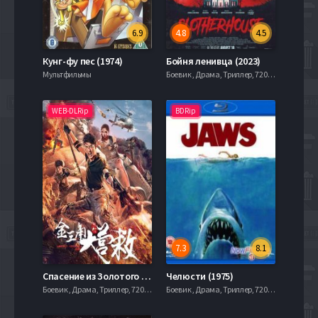
6.9
4.8
4.5
Кунг-фу пес (1974)
Бойня ленивца (2023)
Мультфильмы
Боевик , Драма, Триллер, 720hd, mobilen,
WEB-DLRip
BDRip
7.3
8.1
Спасение из Золотого треугольника (2018)
Челюсти (1975)
Боевик , Драма, Триллер, 720hd, mobilen,
Боевик , Драма, Триллер, 720hd, mobilen,