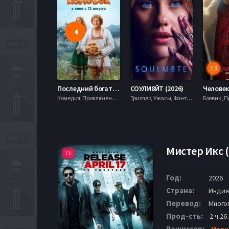
7.9
Последний богатырь. Колобок (2026)
СОУЛМ8ЙТ (2026)
Комедия, Приключения, Фэнтези,
Триллер, Ужасы, Фантастика,
Мистер Икс (
TS
Год:
2026
Страна:
Индия
Перевод:
Много
Прод-сть:
2 ч 26
Режиссер:
Manu