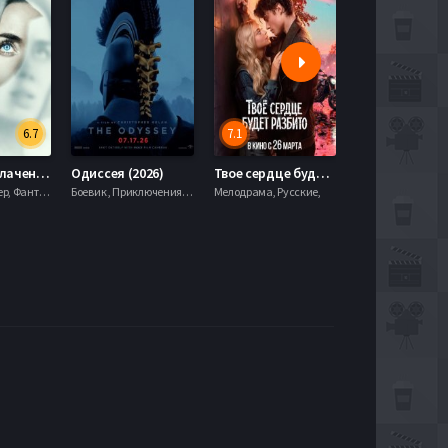
6.7
7.1
День разоблачения (2026)
Одиссея (2026)
Твое сердце будет разбито (2026)
Моана (2026)
Драма, Триллер, Фантастика,
Боевик , Приключения, Фэнтези,
Мелодрама, Русские,