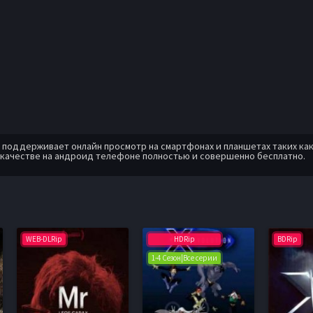
оддерживает онлайн просмотр на смартфонах и планшетах таких как: A
 качестве на андроид телефоне полностью и совершенно бесплатно.
WEB-DLRip
HDRip
BDRip
1-4 Сезон|Все серии