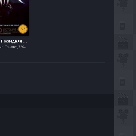
6.6
Люди Икс: Последняя битва (2006)
Боевик , Драма, Триллер, 720hd, mobilen,