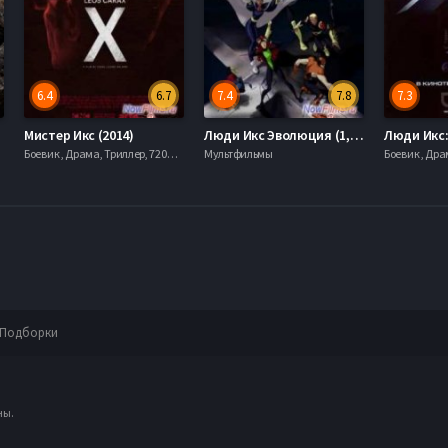
6.4
6.7
7.4
7.8
7.3
Мистер Икс (2014)
Люди Икс Эволюция (1,2,3,4 Сезон) (2000-2003) Все Серии
Боевик , Драма, Триллер, 720hd, mobilen,
Мультфильмы
Подборки
ны.