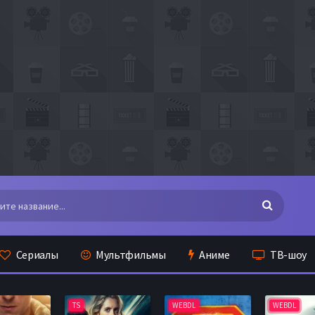
Сериалы
Мультфильмы
Аниме
ТВ-шоу
TS
WEBDL
WEBDL