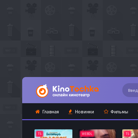
Главная
Новинки
Фильмы
TS
WEBDL
TS