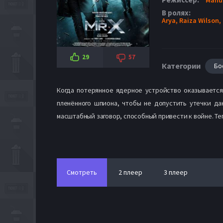
В ролях:
Arya,
Raiza Wilson,
29
57
Категории
Бо
Когда потерянное ядерное устройство оказывается
пленённого шпиона, чтобы не допустить утечки дан
масштабный заговор, способный привести к войне. Те
Смотреть
2 плеер
3 плеер