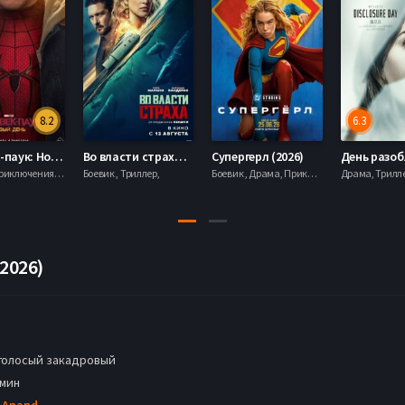
8.2
6.3
Человек-паук: Новый день (2026)
Во власти страха (2026)
Супергерл (2026)
Боевик , Приключения, Фантастика, Фэнтези,
Боевик , Триллер,
Боевик , Драма, Приключения, Фантастика,
2026)
голосый закадровый
 мин
 Anand