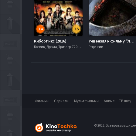
3.4
3.5
Киборг икс (2016)
Рецензия к фильму "Люди Икс: Апокалипсис" X-Men: Apocalypse 2016
Боевик , Драма, Триллер, 720hd, mobilen,
Рецензии
Фильмы
Сериалы
Мультфильмы
Аниме
ТВ шоу
© 2023, Все права защище