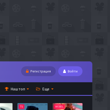
Регистрация
Войти
Наш топ
Еще
TS
WEBDL
TS