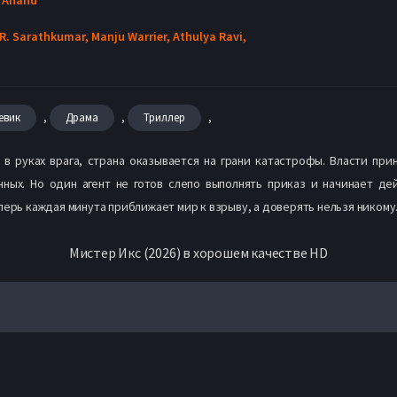
R. Sarathkumar,
Manju Warrier,
Athulya Ravi,
,
,
,
евик
Драма
Триллер
 в руках врага, страна оказывается на грани катастрофы. Власти пр
ных. Но один агент не готов слепо выполнять приказ и начинает де
перь каждая минута приближает мир к взрыву, а доверять нельзя никому
Мистер Икс (2026) в хорошем качестве HD