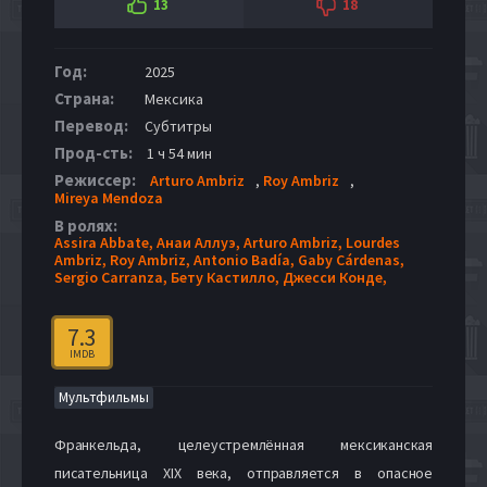
13
18
Год:
2025
Страна:
Мексика
Перевод:
Субтитры
Прод-сть:
1 ч 54 мин
Режиссер:
Arturo Ambriz
,
Roy Ambriz
,
Mireya Mendoza
В ролях:
Assira Abbate,
Анаи Аллуэ,
Arturo Ambriz,
Lourdes
Ambriz,
Roy Ambriz,
Antonio Badía,
Gaby Cárdenas,
Sergio Carranza,
Бету Кастилло,
Джесси Конде,
7.3
IMDB
Мультфильмы
Франкельда, целеустремлённая мексиканская
писательница XIX века, отправляется в опасное