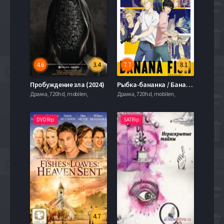
4.6
3.4
7.7
8.1
Пробуждение зла (2024)
Рыбка-бананка / Банановая рыба (2018)
Драма, 720hd, mobilen,
Драма, 720hd, mobilen,
DVDRip
SATRip
4.7