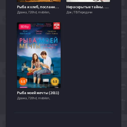
Рыба и хлеб, посланные с небес (2016)
Нераскрытые тайны. Какие загадки хранит Луна (2014)
Драма, 720hd, mobilen,
Док / ТВ Передачи
BDRip
6.8
6.8
Рыба моей мечты (2011)
Драма, 720hd, mobilen,