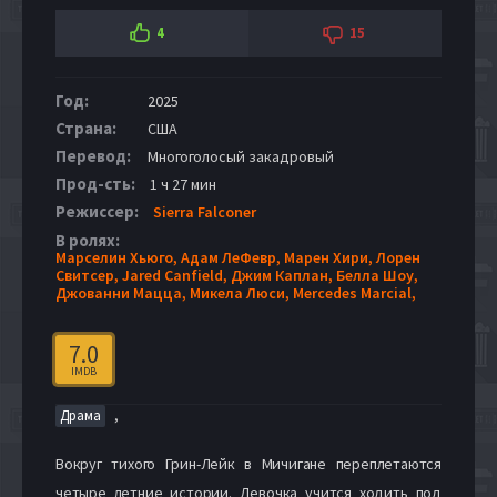
4
15
Год:
2025
Страна:
США
Перевод:
Многоголосый закадровый
Прод-сть:
1 ч 27 мин
Режиссер:
Sierra Falconer
В ролях:
Марселин Хьюго,
Адам ЛеФевр,
Марен Хири,
Лорен
Свитсер,
Jared Canfield,
Джим Каплан,
Белла Шоу,
Джованни Мацца,
Микела Люси,
Mercedes Marcial,
7.0
IMDB
,
Драма
Вокруг тихого Грин-Лейк в Мичигане переплетаются
четыре летние истории. Девочка учится ходить под