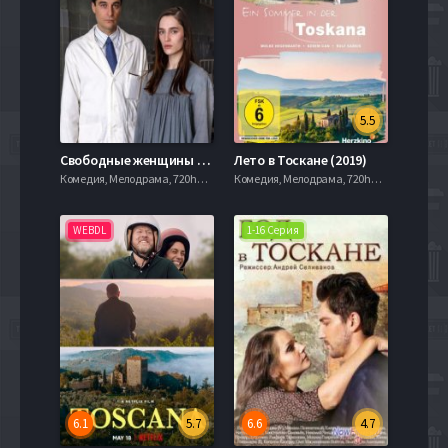
5.5
Свободные женщины (2026)
Лето в Тоскане (2019)
Комедия, Мелодрама, 720hd, mobilen,
Комедия, Мелодрама, 720hd, mobilen,
WEBDL
1-16 Серия
6.1
5.7
6.6
4.7