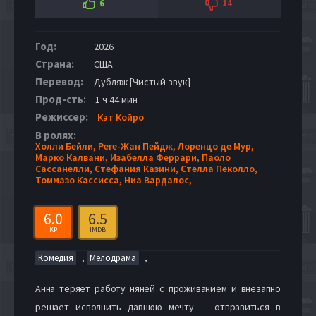
6
14
Год:
2026
Страна:
США
Перевод:
Дубляж [Чистый звук]
Прод-сть:
1 ч 44 мин
Режиссер:
Кэт Койро
В ролях:
Холли Бейли,
Реге-Жан Пейдж,
Лоренцо де Мур,
Марко Калвани,
Изабелла Феррари,
Паоло
Сассанелли,
Стефания Казини,
Стелла Пеколло,
Томмазо Кассисса,
Ниа Вардалос,
6.0
6.5
KP
IMDB
,
,
Комедия
Мелодрама
Анна теряет работу няней с проживанием и внезапно
решает исполнить давнюю мечту — отправиться в