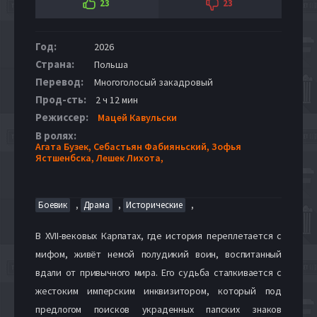
23
23
Год:
2026
Страна:
Польша
Перевод:
Многоголосый закадровый
Прод-сть:
2 ч 12 мин
Режиссер:
Мацей Кавульски
В ролях:
Агата Бузек,
Себастьян Фабияньский,
Зофья
Ястшенбска,
Лешек Лихота,
,
,
,
Боевик
Драма
Исторические
В XVII-вековых Карпатах, где история переплетается с
мифом, живёт немой полудикий воин, воспитанный
вдали от привычного мира. Его судьба сталкивается с
жестоким имперским инквизитором, который под
предлогом поисков украденных папских знаков