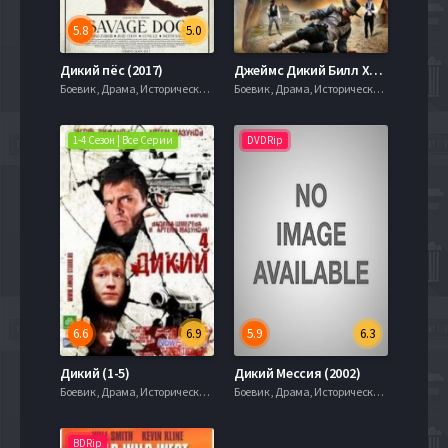
5.8
5.0
Дикий пёс (2017)
Джеймс Дикий Билл Хикок: Быстрое Правосудие (2015)
Боевик , Драма, Исторические, 720hd, mobilen,
Боевик , Драма, Исторические, 720hd, mobilen,
1-4 Сезон | Все Серии
DVDRip
6.6
6.9
5.9
6.3
Дикий (1-5)
Дикий Мессия (2002)
Боевик , Драма, Исторические, 720hd, mobilen,
Боевик , Драма, Исторические, 720hd, mobilen,
BDRip