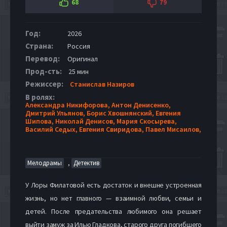
68
79
Год:
2026
Страна:
Россия
Перевод:
Оригинал
Прод-сть:
25 мин
Режиссер:
Станислав Назиров
В ролях:
Александра Никифорова,
Антон Денисенко,
Дмитрий Ульянов,
Борис Хвошнянский,
Евгения
Шипова,
Николай Денисов,
Мария Скосырева,
Василий Седых,
Евгения Свиридова,
Павел Мисаилов,
,
Мелодрамы
Детектив
У Лоры Филатовой есть достаток и внешне устроенная
жизнь, но нет главного — взаимной любви, семьи и
детей. После предательства любимого она решает
выйти замуж за Илью Гладкова, старого друга погибшего