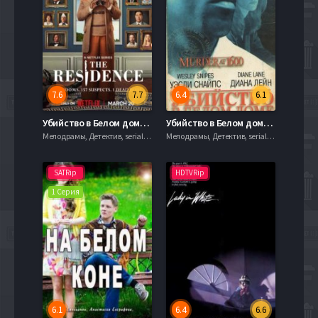
7.6
7.7
6.4
6.1
Убийство в Белом доме (2025)
Убийство в Белом доме (1997)
Мелодрамы, Детектив, serial.mob
Мелодрамы, Детектив, serial.mob
SATRip
HDTVRip
1 Серия
6.1
6.4
6.6