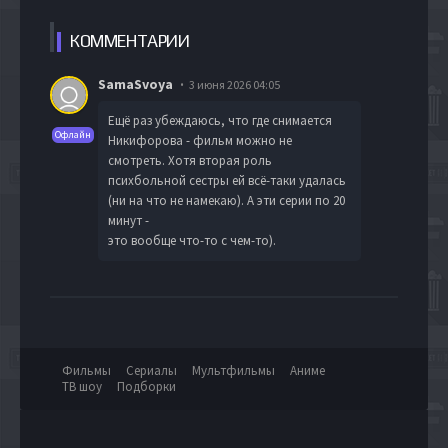
КОММЕН
ТАРИИ
SamaSvoya
3 июня 2026 04:05
Ещё раз убеждаюсь, что где снимается
Офлайн
Никифорова - фильм можно не
смотреть. Хотя вторая роль
психбольной сестры ей всё-таки удалась
(ни на что не намекаю). А эти серии по 20
минут -
это вообще что-то с чем-то).
Фильмы
Сериалы
Мультфильмы
Аниме
ТВ шоу
Подборки