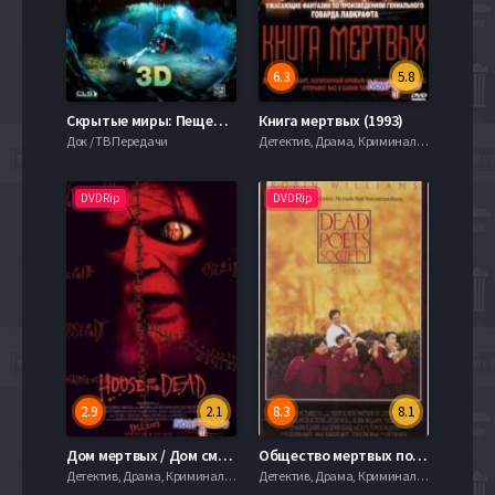
6.3
5.8
Скрытые миры: Пещеры Мертвых (2013)
Книга мертвых (1993)
Док / ТВ Передачи
Детектив, Драма, Криминал, 720hd, mobilen,
DVDRip
DVDRip
2.9
2.1
8.3
8.1
Дом мертвых / Дом смерти (2003)
Общество мертвых поэтов (1989)
Детектив, Драма, Криминал, 720hd, mobilen,
Детектив, Драма, Криминал, 720hd, mobilen,