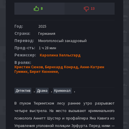
8
13
Год:
2025
Страна:
Германия
Перевод:
Многоголосый закадровый
Прод-сть:
1 ч 28 мин
Режиссер:
Каролина Хелльсгард
В ролях:
Кристин Сюков,
Бернхард Конрад,
Анне-Катрин
Гуммих,
Берит Кюннеке,
,
,
,
Детектив
Драма
Криминал
В глухом Тюрингском лесу раннее утро разрывают
четыре выстрела. На место вызывают криминального
психолога Аннетт Шустер и профайлера Яна Кавига из
Управления уголовной полиции Эрфурта. Перед ними —