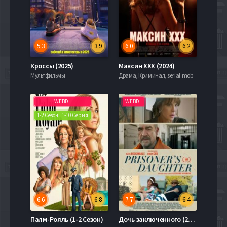
5.3
3.9
6.0
6.2
Кроссы (2025)
Максин XXX (2024)
Мультфильмы
Драма, Криминал, serial.mob
WEBDL
WEBDL
1-2 Сезон | 1-10 Серия
6.6
6.8
7.7
6.4
Палм-Рояль (1-2 Сезон)
Дочь заключенного (2022)