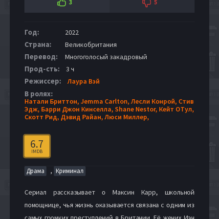
3
5
Год:
2022
Страна:
Великобритания
Перевод:
Многоголосый закадровый
Прод-сть:
3 ч
Режиссер:
Лаура Вэй
В ролях:
Натали Бриттон,
Jemma Carlton,
Лесли Конрой,
Стив
Эдж,
Барри Джон Кинселла,
Shane Nestor,
Кейт ОТул,
Скотт Рид,
Дэвид Райан,
Люси Миллер,
6.7
IMDB
,
Драма
Криминал
Сериал рассказывает о Максин Карр, школьной
помощнице, чья жизнь оказывается связана с одним из
самых громких преступлений в Британии. Её жених Иэн