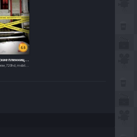
6.6
Кливлендские пленницы (2015)
Драма, Фэнтези, 720hd, mobilen,