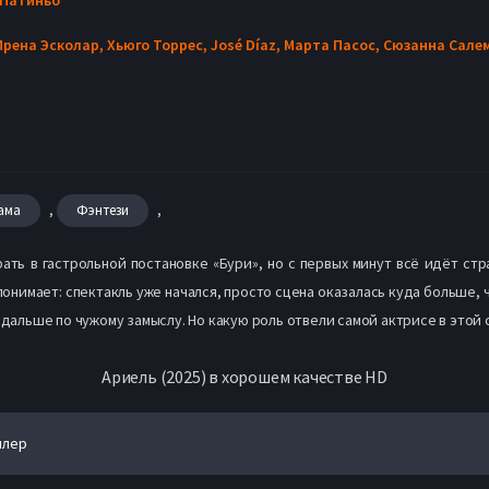
Ирена Эсколар,
Хьюго Торрес,
José Díaz,
Марта Пасос,
Сюзанна Сале
,
,
ама
Фэнтези
ть в гастрольной постановке «Бури», но с первых минут всё идёт стра
онимает: спектакль уже начался, просто сцена оказалась куда больше, 
 дальше по чужому замыслу. Но какую роль отвели самой актрисе в этой
Ариель (2025) в хорошем качестве HD
йлер