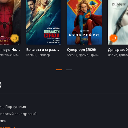
8.2
6.3
Человек-паук: Новый день (2026)
Во власти страха (2026)
Супергерл (2026)
Боевик , Приключения, Фантастика, Фэнтези,
Боевик , Триллер,
Боевик , Драма, Приключения, Фантастика,
)
я, Португалия
голосый закадровый
 мин
 Патиньо