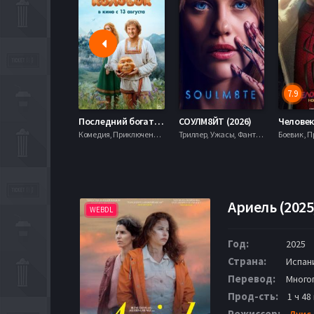
7.9
Последний богатырь. Колобок (2026)
СОУЛМ8ЙТ (2026)
Комедия, Приключения, Фэнтези,
Триллер, Ужасы, Фантастика,
Ариель (2025
WEBDL
Год:
2025
Страна:
Испани
Перевод:
Много
Прод-сть:
1 ч 48
Режиссер:
Луис