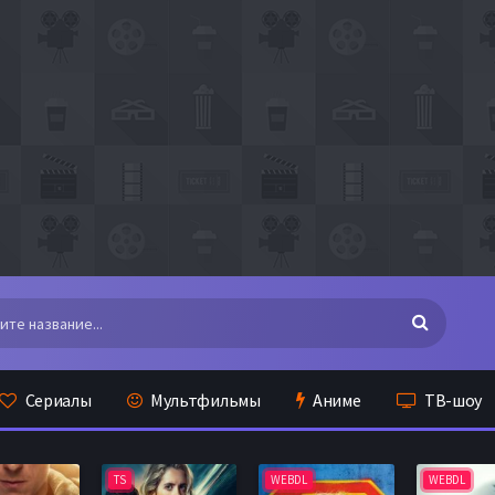
Сериалы
Мультфильмы
Аниме
ТВ-шоу
TS
WEBDL
WEBDL