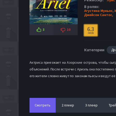
В ролях:
Агустина Муньос,
Джейсон Сантос,
6.3
3
10
IMDB
Категории
Др
Актриса приезжает на Азорские острова, чтобы сыгра
объяснений. После встречи с Ариэль она постепенно п
его жители словно живут по законам пьесы и ведут её
Смотреть
2 плеер
3 плеер
Тре