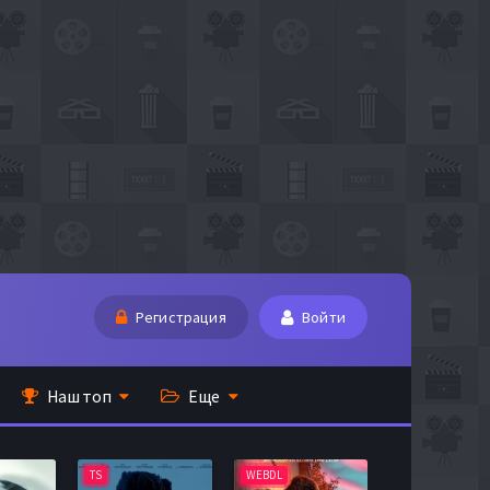
Регистрация
Войти
Наш топ
Еще
TS
WEBDL
TS