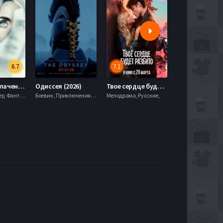
6.7
7.1
День разоблачения (2026)
Одиссея (2026)
Твое сердце будет разбито (2026)
Моана (2026)
Драма, Триллер, Фантастика,
Боевик , Приключения, Фэнтези,
Мелодрама, Русские,