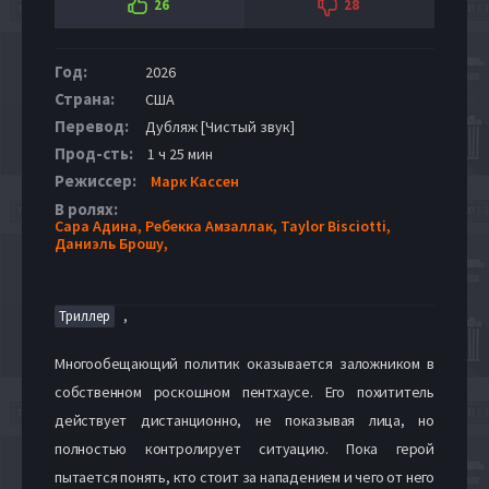
26
28
Год:
2026
Страна:
США
Перевод:
Дубляж [Чистый звук]
Прод-сть:
1 ч 25 мин
Режиссер:
Марк Кассен
В ролях:
Сара Адина,
Ребекка Амзаллак,
Taylor Bisciotti,
Даниэль Брошу,
,
Триллер
Многообещающий политик оказывается заложником в
собственном роскошном пентхаусе. Его похититель
действует дистанционно, не показывая лица, но
полностью контролирует ситуацию. Пока герой
пытается понять, кто стоит за нападением и чего от него