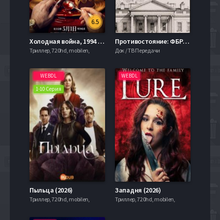
6.5
Холодная война, 1994 год (2026)
Противостояние: ФБР, власть и паранойя (2026)
Триллер, 720hd, mobilen,
Док / ТВ Передачи
WEBDL
WEBDL
1-10 Серия
Пыльца (2026)
Западня (2026)
Триллер, 720hd, mobilen,
Триллер, 720hd, mobilen,