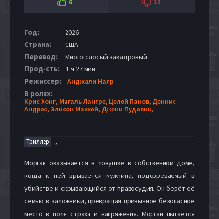
6
13
Год:
2026
Страна:
США
Перевод:
Многоголосый закадровый
Прод-сть:
1 ч 27 мин
Режиссер:
Анджали Наяр
В ролях:
Крис Хонг,
Магаль Лангре,
Целей Панов,
Деннис
Андрес,
Элисон Маккей,
Джени Пудовик,
,
Триллер
Морган оказывается в ловушке в собственном доме,
когда к ней врывается мужчина, подозреваемый в
убийстве и скрывающийся от правосудия. Он берёт её
семью в заложники, превращая привычное безопасное
место в поле страха и напряжения. Морган пытается