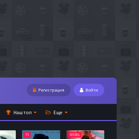
Регистрация
Войти
Наш топ
Еще
TS
WEBDL
TS