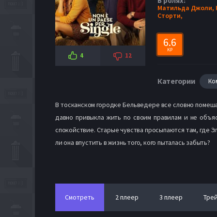
В ролях:
Матильда Джоли,
Сторти,
6.6
KP
4
12
Категории
Ко
В тосканском городке Бельведере все словно помеша
давно привыкла жить по своим правилам и не объяс
спокойствие. Старые чувства просыпаются там, где Э
ли она впустить в жизнь того, кого пыталась забыть?
Смотреть
2 плеер
3 плеер
Тре