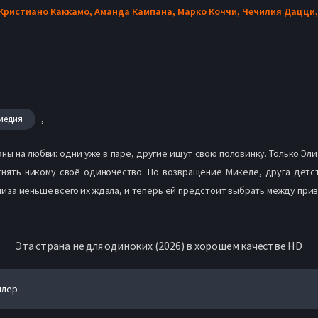
Кристиано Каккамо,
Аманда Кампана,
Марко Коччи,
Чечилия Дацци
,
медия
ны на любви: одни уже в паре, другие ищут свою половинку. Только Эли
нять никому своё одиночество. Но возвращение Микеле, друга детст
лиза меньше всего их ждала, и теперь ей предстоит выбрать между при
Эта страна не для одиноких (2026) в хорошем качестве HD
йлер