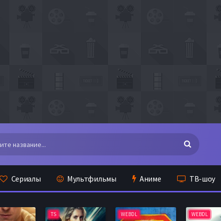
Сериалы
Мультфильмы
Аниме
ТВ-шоу
TS
WEBDL
WEBDL