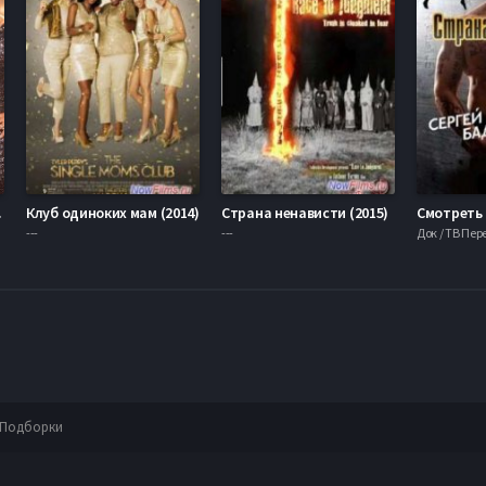
019)
Клуб одиноких мам (2014)
Страна ненависти (2015)
---
---
Док / ТВ Пе
Подборки