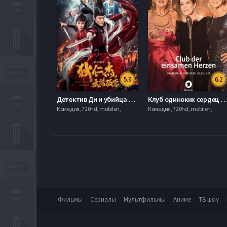
5.9
6.2
Детектив Ди и убийца одиноких небес (2020)
Клуб одиноких сердец (2
Комедия, 720hd, mobilen,
Комедия, 720hd, mobilen,
Фильмы
Сериалы
Мультфильмы
Аниме
ТВ шоу