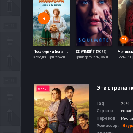
7.9
Последний богатырь. Колобок (2026)
СОУЛМ8ЙТ (2026)
Комедия, Приключения, Фэнтези,
Триллер, Ужасы, Фантастика,
Эта страна н
WEBDL
Год:
2026
Страна:
Итали
Перевод:
Много
Режиссер:
Лаур