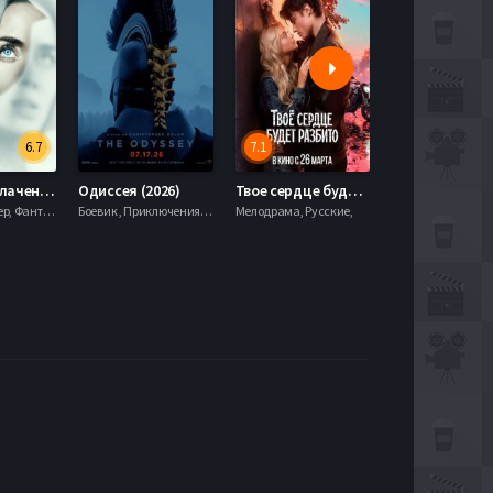
6.7
7.1
День разоблачения (2026)
Одиссея (2026)
Твое сердце будет разбито (2026)
Моана (2026)
Драма, Триллер, Фантастика,
Боевик , Приключения, Фэнтези,
Мелодрама, Русские,