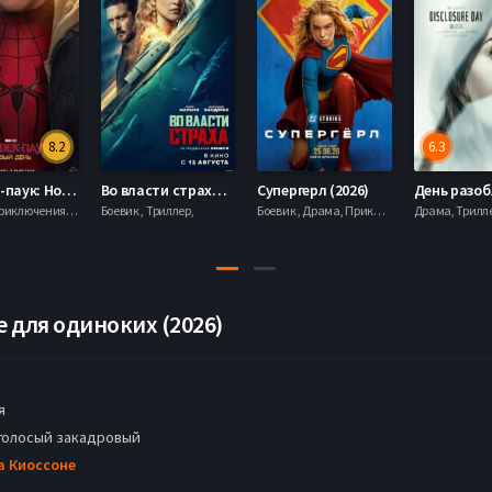
8.2
6.3
Человек-паук: Новый день (2026)
Во власти страха (2026)
Супергерл (2026)
Боевик , Приключения, Фантастика, Фэнтези,
Боевик , Триллер,
Боевик , Драма, Приключения, Фантастика,
е для одиноких (2026)
я
голосый закадровый
а Киоссоне