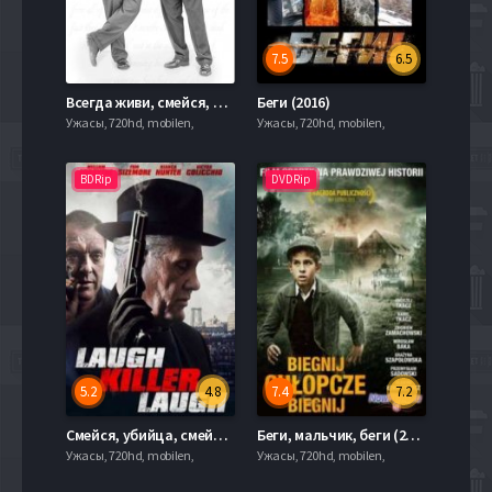
7.5
6.5
Всегда живи, смейся, люби (2020)
Беги (2016)
Ужасы, 720hd, mobilen,
Ужасы, 720hd, mobilen,
BDRip
DVDRip
5.2
4.8
7.4
7.2
Смейся, убийца, смейся (2015)
Беги, мальчик, беги (2013)
Ужасы, 720hd, mobilen,
Ужасы, 720hd, mobilen,