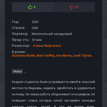
4
15
Год:
2025
Страна:
США
Перевод:
Многоголосый закадровый
Прод-сть:
67 мин
Режиссер:
A Great Male Artist
В ролях:
Katarena Burke,
Brett Griffey,
Ann Myrna,
Leah Tipton,
,
Ужасы
Бедная студентка Эшли устраивается няней в сельской
местности Индианы, надеясь заработать и удержаться
на плаву. Но новая работа оборачивается кошмаром: её
похищает семья, которая силой заставляет молодых
женщин рожать детей. В это же время Номи,