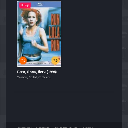
BDRip
7.5
7.6
Беги, Лола, беги (1998)
Ужасы, 720hd, mobilen,