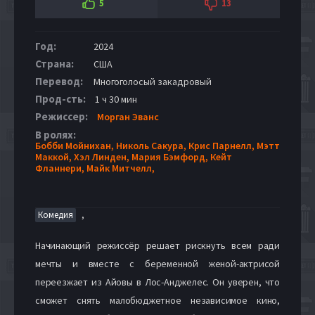
5
13
Год:
2024
Страна:
США
Перевод:
Многоголосый закадровый
Прод-сть:
1 ч 30 мин
Режиссер:
Морган Эванс
В ролях:
Бобби Мойнихан,
Николь Сакура,
Крис Парнелл,
Мэтт
Маккой,
Хэл Линден,
Мария Бэмфорд,
Кейт
Фланнери,
Майк Митчелл,
,
Комедия
Начинающий режиссёр решает рискнуть всем ради
мечты и вместе с беременной женой-актрисой
переезжает из Айовы в Лос-Анджелес. Он уверен, что
сможет снять малобюджетное независимое кино,