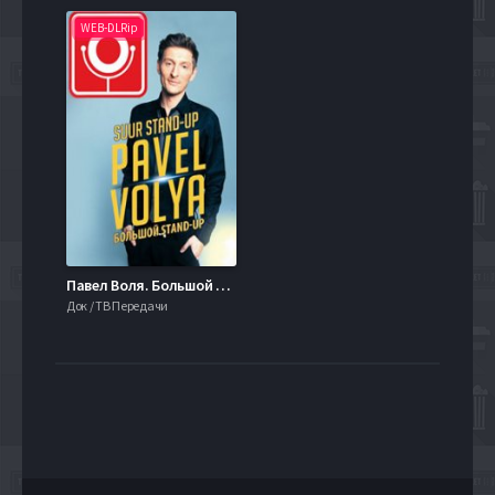
WEB-DLRip
Павел Воля. Большой стендап (2024)
Док / ТВ Передачи