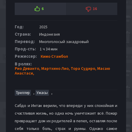
6
16
Год:
2025
Страна:
Индонезия
Перевод:
Многоголосый закадровый
Прод-сть:
1 ч 34 мин
Режиссер:
Кимо Стамбол
В ролях:
Рио Деванто,
Мартхино Лио,
Тора Судиро,
Масаю
Анастаси,
,
,
Триллер
Ужасы
Сабдо и Интан верили, что впереди у них спокойная и
счастливая жизнь, но одна ночь уничтожает всё. Пожар
превращает дом их родителей в пепел, оставляя после
себя только боль, страх и руины. Однако самое