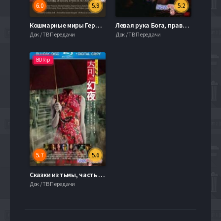
6.0
5.9
5.2
Кошмарные миры Герберта Уэллса (1 Сезон) (2016)
Левая рука Бога, правая рука Дьявола (2006)
Док / ТВ Передачи
Док / ТВ Передачи
BDRip
5.7
5.6
Сказки из тьмы, часть 2 (2013)
Док / ТВ Передачи