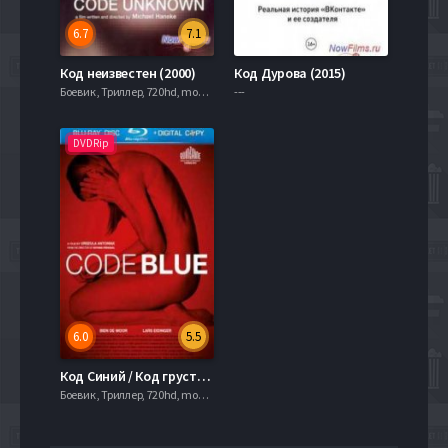
6.7
7.1
Код неизвестен (2000)
Код Дурова (2015)
Боевик , Триллер, 720hd, mobilen,
---
DVDRip
6.0
5.5
Код Синий / Код грусти (2011)
Боевик , Триллер, 720hd, mobilen,