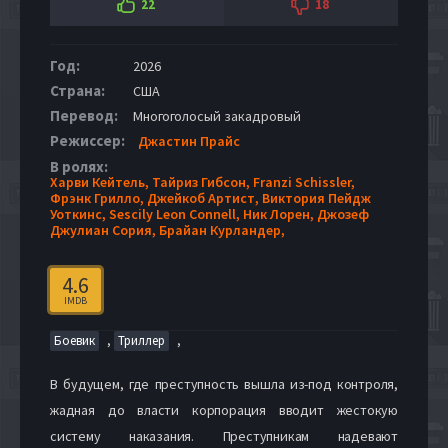
22
18
Год:
2026
Страна:
США
Перевод:
Многоголосый закадровый
Режиссер:
Джастин Прайс
В ролях:
Харви Кейтель,
Тайриз Гибсон,
Franzi Schissler,
Фрэнк Грилло,
Джейкоб Артист,
Виктория Пейдж
Уоткинс,
Sescily Leon Connell,
Ник Лорен,
Джозеф
Джулиан Сория,
Брайан Курландер,
4.6
IMDB
,
,
Боевик
Триллер
В будущем, где преступность вышла из-под контроля,
жадная до власти корпорация вводит жестокую
систему наказания. Преступникам надевают