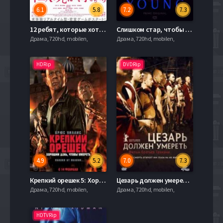
6.1
5.8
7.2
7.3
12 ребят, которые хотят умереть (2019)
Слишком стар, чтобы умереть молодым (2019)
Драма, 720hd, mobilen,
Драма, 720hd, mobilen,
HDRip
DVDRip
4.9
5.2
7.0
7.3
Крепкий орешек 5: Хороший день, чтобы умереть (2013)
Цезарь должен умереть (2012)
Драма, 720hd, mobilen,
Драма, 720hd, mobilen,
HDTVRip