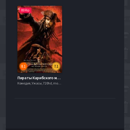
BDRip
8.1
7.1
Пираты Карибского моря: На краю Света (2007)
Комедия, Ужасы, 720hd, mobilen,