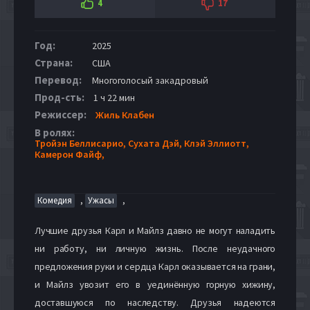
4
17
Год:
2025
Страна:
США
Перевод:
Многоголосый закадровый
Прод-сть:
1 ч 22 мин
Режиссер:
Жиль Клабен
В ролях:
Тройэн Беллисарио,
Сухата Дэй,
Клэй Эллиотт,
Камерон Файф,
,
,
Комедия
Ужасы
Лучшие друзья Карл и Майлз давно не могут наладить
ни работу, ни личную жизнь. После неудачного
предложения руки и сердца Карл оказывается на грани,
и Майлз увозит его в уединённую горную хижину,
доставшуюся по наследству. Друзья надеются