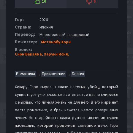
10
6
Год:
2026
Страна:
Япония
Перевод:
Многоголосый закадровый
Режиссер:
Мотонобу Хори
В ролях:
Сион Вакаяма,
Харуки Исия,
,
,
Романтика
Приключение
Боевик
Хикару Гэро вырос в клане наёмных убийц, который
существует уже несколько сотен лет, и давно смирился
с мыслью, что личная жизнь не для него. В его мире нет
места романтике, а брак кажется чем-то совершенно
чужим. Но старейшины клана думают иначе: им нужен
наследник, который продолжит семейное дело. Гэро
ставят жёсткое условие — либо он женится и заводит