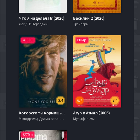
Что я наделала!? (2026)
Василий 2 (2026)
Док / ТВ Передачи
Трейлеры
WEBDL
BDRip
3.4
6.7
7.4
Которого ты кормишь / Кормилица (2018)
Азур и Азмар (2006)
Мелодрамы, Драма, serial.mob
Мультфильмы
SATRip