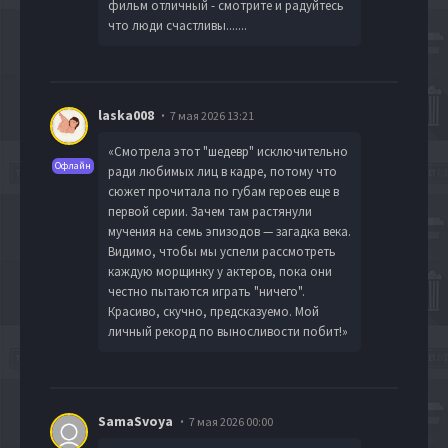
фильм отличный - смотрите и радуйтесь
что люди счастливы.......
laska008
7 мая 2026 13:21
«Смотрела этот "шедевр" исключительно
Офлайн
ради любимых лиц в кадре, потому что
сюжет прочитала по губам героев еще в
первой серии. Зачем там растянули
мучения на семь эпизодов — загадка века.
Видимо, чтобы мы успели рассмотреть
каждую морщинку у актеров, пока они
честно пытаются играть "ничего".
Красиво, скучно, предсказуемо. Мой
личный рекорд по выносливости побит!»
SamaSvoya
7 мая 2026 00:00