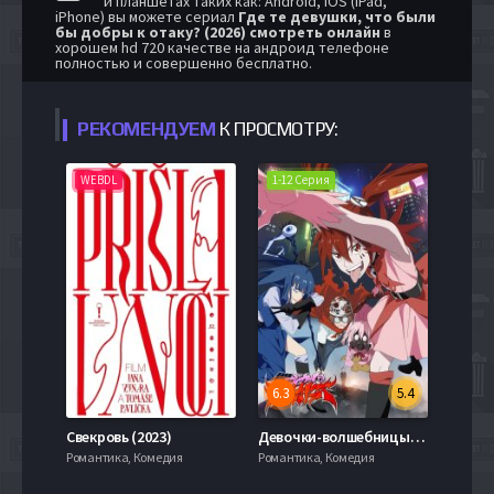
и планшетах таких как: Android, iOS (iPad,
iPhone) вы можете сериал
Где те девушки, что были
бы добры к отаку? (2026) смотреть онлайн
в
хорошем hd 720 качестве на андроид телефоне
полностью и совершенно бесплатно.
РЕКОМЕНДУЕМ
К ПРОСМОТРУ:
WEBDL
1-12 Серия
6.3
5.4
Свекровь (2023)
Девочки-волшебницы: Волшебные разрушительницы (2023)
Романтика, Комедия
Романтика, Комедия