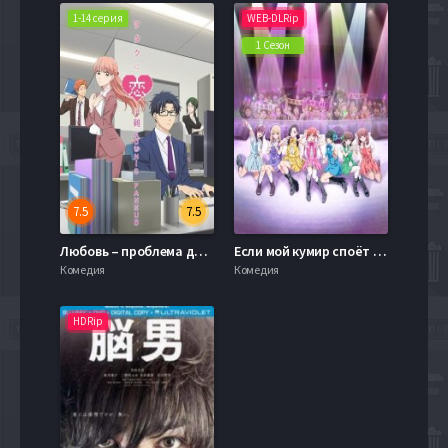
1-14 серия
WEB-DLRip
1 Сезон
7.5
7.5
Любовь – проблема для отаку / Так сложно любить отаку (2018)
Если мой кумир споёт на Будокане, то я умру от счастья (2020)
Комедия
Комедия
HDRip