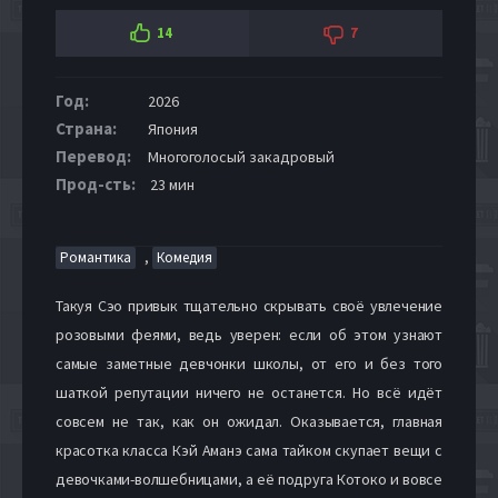
14
7
Год:
2026
Страна:
Япония
Перевод:
Многоголосый закадровый
Прод-сть:
23 мин
,
Романтика
Комедия
Такуя Сэо привык тщательно скрывать своё увлечение
розовыми феями, ведь уверен: если об этом узнают
самые заметные девчонки школы, от его и без того
шаткой репутации ничего не останется. Но всё идёт
совсем не так, как он ожидал. Оказывается, главная
красотка класса Кэй Аманэ сама тайком скупает вещи с
девочками-волшебницами, а её подруга Котоко и вовсе