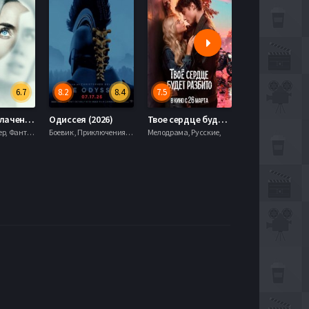
6.7
8.2
8.4
7.5
6.0
День разоблачения (2026)
Одиссея (2026)
Твое сердце будет разбито (2026)
Моана (2026)
Драма, Триллер, Фантастика,
Боевик , Приключения, Фэнтези,
Мелодрама, Русские,