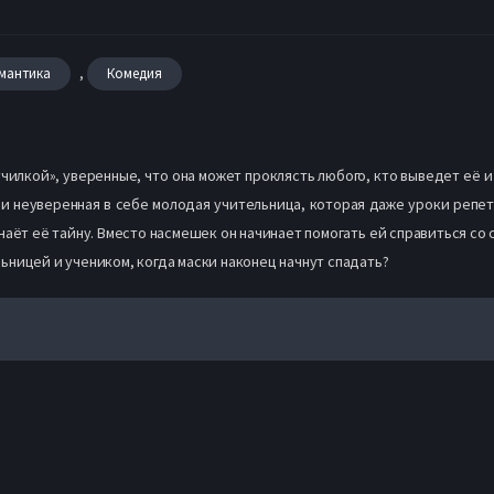
,
мантика
Комедия
чилкой», уверенные, что она может проклясть любого, кто выведет её из
я и неуверенная в себе молодая учительница, которая даже уроки репет
аёт её тайну. Вместо насмешек он начинает помогать ей справиться со 
ницей и учеником, когда маски наконец начнут спадать?