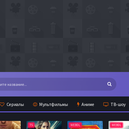
Сериалы
Мультфильмы
Аниме
ТВ-шоу
TS
WEBDL
WEBDL