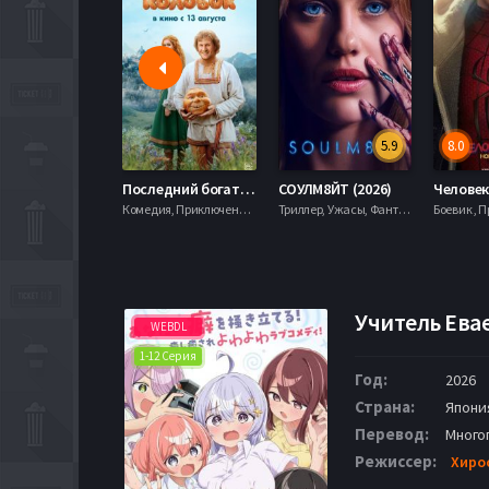
5.9
8.0
Последний богатырь. Колобок (2026)
СОУЛМ8ЙТ (2026)
Комедия, Приключения, Фэнтези,
Триллер, Ужасы, Фантастика,
Учитель Евае
WEBDL
1-12 Серия
Год:
2026
Страна:
Япони
Перевод:
Много
Режиссер:
Хиро