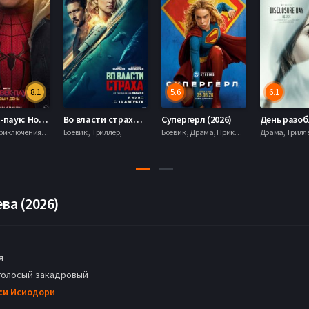
8.1
5.6
6.1
Человек-паук: Новый день (2026)
Во власти страха (2026)
Супергерл (2026)
Боевик , Приключения, Фантастика, Фэнтези,
Боевик , Триллер,
Боевик , Драма, Приключения, Фантастика,
ва (2026)
я
голосый закадровый
си Исиодори