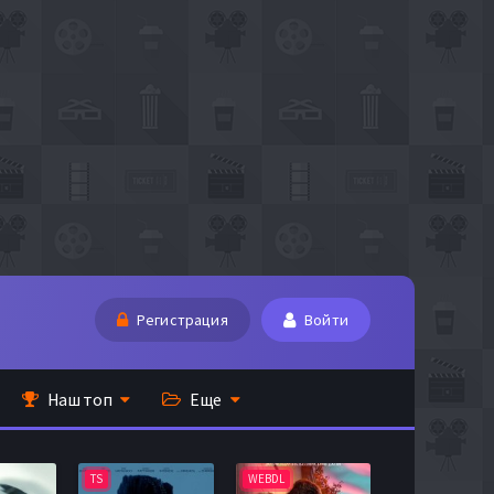
Регистрация
Войти
Наш топ
Еще
TS
WEBDL
TS