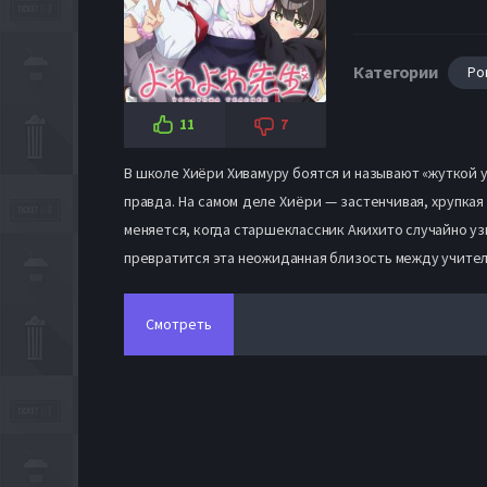
Категории
Ро
11
7
В школе Хиёри Хивамуру боятся и называют «жуткой у
правда. На самом деле Хиёри — застенчивая, хрупка
меняется, когда старшеклассник Акихито случайно узн
превратится эта неожиданная близость между учитель
Смотреть